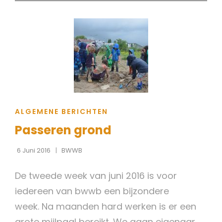
CAT
ALGEMENE BERICHTEN
LINKS
Passeren grond
6 Juni 2016
BWWB
De tweede week van juni 2016 is voor
iedereen van bwwb een bijzondere
week. Na maanden hard werken is er een
grote mijlpaal bereikt. We gaan eigenaar