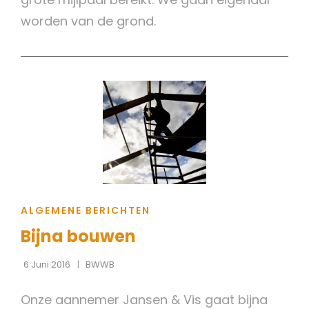
worden van de grond.
CAT
ALGEMENE BERICHTEN
LINKS
Bijna bouwen
6 Juni 2016
BWWB
Onze aannemer Jansen & Vis gaat bijna