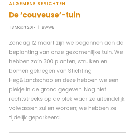
CAT
ALGEMENE BERICHTEN
LINKS
De ‘couveuse’-tuin
13 Maart 2017
BWWB
Zondag 12 maart zijn we begonnen aan de
beplanting van onze gezamenlijke tuin. We
hebben zo’n 300 planten, struiken en
bomen gekregen van Stichting
Heg&Landschap en deze hebben we een
plekje in de grond gegeven. Nog niet
rechtstreeks op de plek waar ze uiteindelijk
volwassen zullen worden; we hebben ze
tijdelijk geparkeerd.