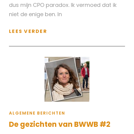
dus mijn CPO paradox. Ik vermoed dat ik
niet de enige ben. In
TROTS!
LEES VERDER
COLUMN
VAN
MARIELLE
CAT
ALGEMENE BERICHTEN
LINKS
De gezichten van BWWB #2