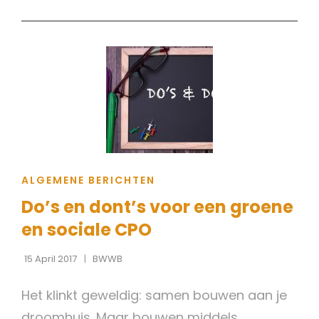
GEZICHTEN
VAN
BWWB
#2
CAT
ALGEMENE BERICHTEN
LINKS
Do’s en dont’s voor een groene
en sociale CPO
15 April 2017
BWWB
Het klinkt geweldig: samen bouwen aan je
droomhuis. Maar bouwen middels