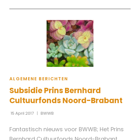
EN
DONT’S
VOOR
EEN
GROENE
EN
SOCIALE
CPO
CAT
ALGEMENE BERICHTEN
LINKS
Subsidie Prins Bernhard
Cultuurfonds Noord-Brabant
15 April 2017
BWWB
Fantastisch nieuws voor BWWB; Het Prins
Bernhard Cultuurfonds Noord-Brabant