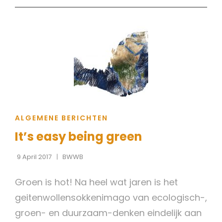
VAN
BWWB
#1
CAT
ALGEMENE BERICHTEN
LINKS
It’s easy being green
9 April 2017
BWWB
Groen is hot! Na heel wat jaren is het
geitenwollensokkenimago van ecologisch-,
groen- en duurzaam-denken eindelijk aan