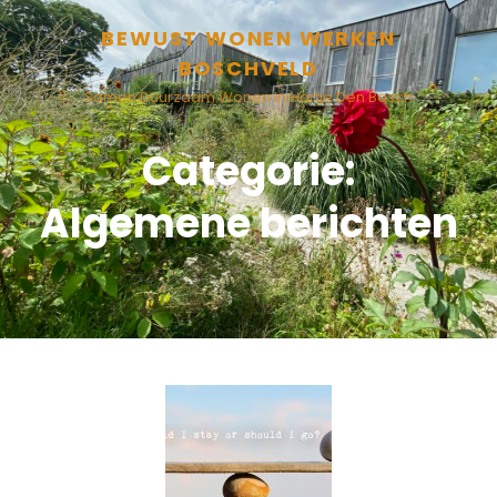
BEWUST WONEN WERKEN
BOSCHVELD
Samen Duurzaam Wonen In Hartje Den Bosch
Categorie:
Algemene berichten