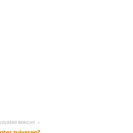
VOLGEND BERICHT
Volgend
water zuiveren?
bericht