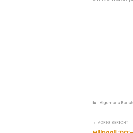
Categorieën
Algemene Berich
Bericht
Vorig
VORIG BERICHT
Mijlpaal! ‘DO’
bericht