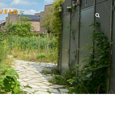
VELD
Zoeke