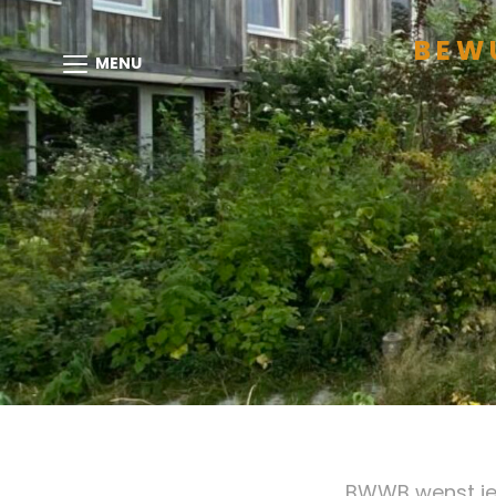
BEW
MENU
BWWB wenst je 