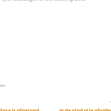
ten
-fase is afgerond
In de stad al je afval