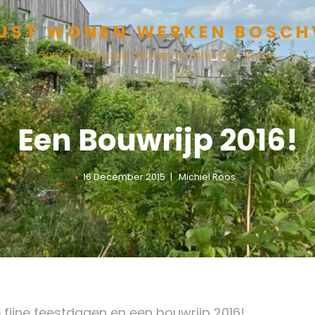
UST WONEN WERKEN BOSCH
Samen Duurzaam Wonen In Hartje Den Bosch
Een Bouwrijp 2016!
16 December 2015
Michiel Roos
fijne feestdagen en een bouwrijp 2016!