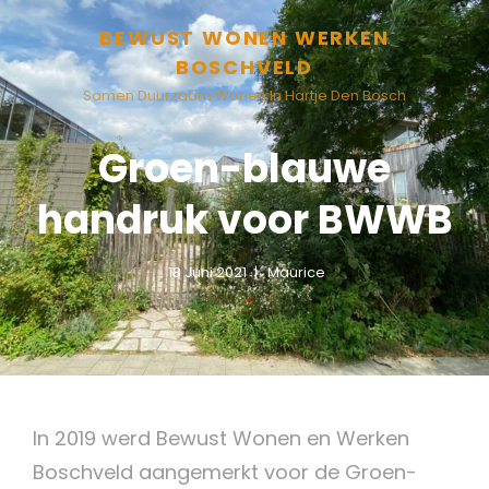
BEWUST WONEN WERKEN
BOSCHVELD
Samen Duurzaam Wonen In Hartje Den Bosch
Groen-blauwe
handruk voor BWWB
18 Juni 2021
Maurice
In 2019 werd Bewust Wonen en Werken
Boschveld aangemerkt voor de Groen-