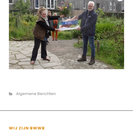
Categorieën
Algemene Berichten
WIJ ZIJN BWWB